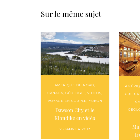
Sur le même sujet
AMÉRIQUE DU NORD
,
AMÉRIQ
CANADA
,
GÉOLOGIE
,
VIDÉOS
,
CULTUR
VOYAGE EN COUPLE
,
YUKON
C
Dawson City et le
GÉOL
Klondike en vidéo
Mus
25 JANVIER 2018
tr