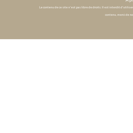
Le contenu de ce site n'est pas libre de droits. Il est interdit d'utili
contenu, merci de no