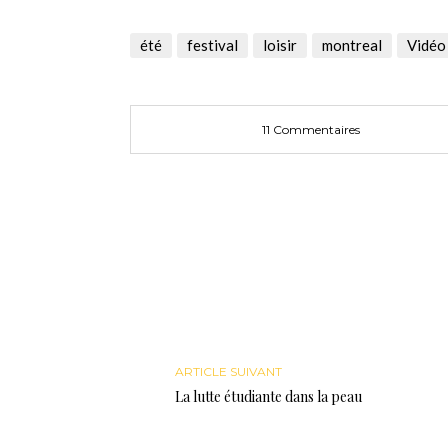
sur
sur
sur
Twitter(ouvre
Facebook(ouvre
Google+
dans
dans
(ouvre
une
une
dans
été
festival
loisir
montreal
Vidéo
nouvelle
nouvelle
une
fenêtre)
fenêtre)
nouvelle
fenêtre)
11 Commentaires
ARTICLE SUIVANT
La lutte étudiante dans la peau