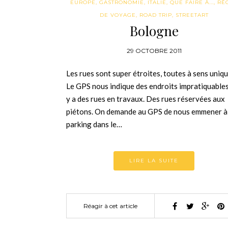
EUROPE
,
GASTRONOMIE
,
ITALIE
,
QUE FAIRE À...
,
RÉC
DE VOYAGE
,
ROAD TRIP
,
STREETART
Bologne
29 OCTOBRE 2011
Les rues sont super étroites, toutes à sens uniqu
Le GPS nous indique des endroits impratiquables.
y a des rues en travaux. Des rues réservées aux
piétons. On demande au GPS de nous emmener à
parking dans le…
LIRE LA SUITE
Réagir à cet article