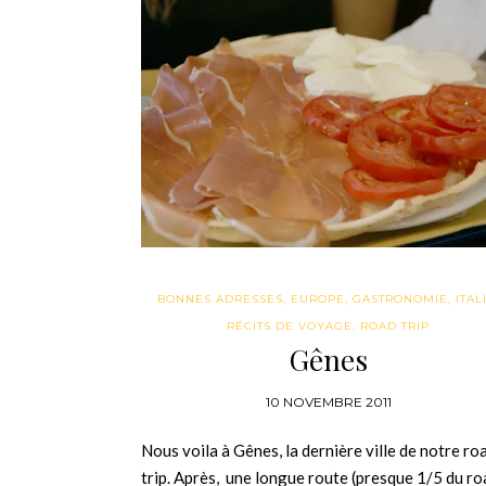
BONNES ADRESSES
,
EUROPE
,
GASTRONOMIE
,
ITAL
RÉCITS DE VOYAGE
,
ROAD TRIP
Gênes
10 NOVEMBRE 2011
Nous voila à Gênes, la dernière ville de notre ro
trip. Après, une longue route (presque 1/5 du ro