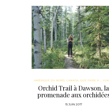
AMÉRIQUE DU NORD
,
CANADA
,
QUE FAIRE À...
,
YU
Orchid Trail à Dawson, la
promenade aux orchidée
15 JUIN 2017