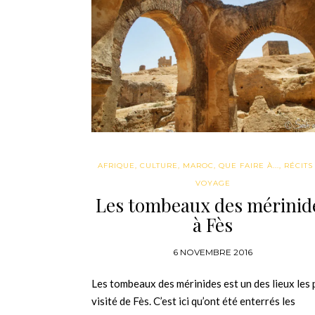
AFRIQUE
,
CULTURE
,
MAROC
,
QUE FAIRE À...
,
RÉCITS
VOYAGE
Les tombeaux des mérinid
à Fès
6 NOVEMBRE 2016
Les tombeaux des mérinides est un des lieux les 
visité de Fès. C’est ici qu’ont été enterrés les