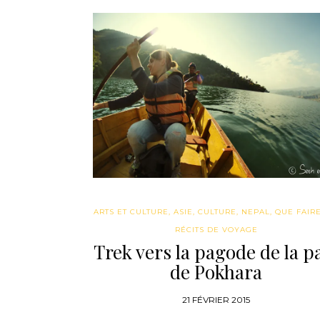
ARTS ET CULTURE
,
ASIE
,
CULTURE
,
NEPAL
,
QUE FAIRE 
RÉCITS DE VOYAGE
Trek vers la pagode de la p
de Pokhara
21 FÉVRIER 2015