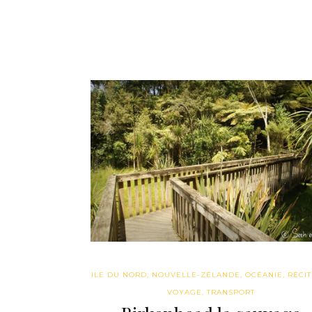
ILE DU NORD
,
NOUVELLE-ZÉLANDE
,
OCÉANIE
,
RÉCIT
VOYAGE
,
TRANSPORT