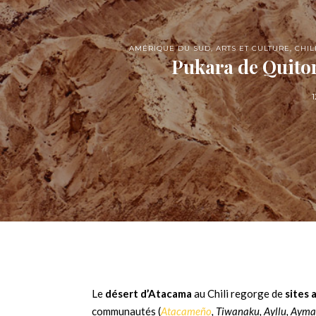
AMÉRIQUE DU SUD
,
ARTS ET CULTURE
,
CHIL
Pukara de Quitor
Le
désert d’Atacama
au Chili regorge de
sites 
communautés (
Atacameño
, Tiwanaku, Ayllu, Ayma