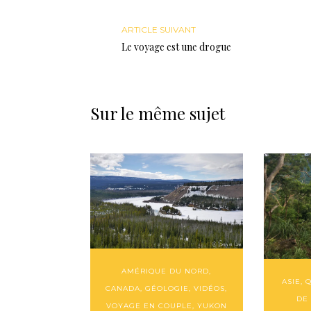
ARTICLE SUIVANT
Le voyage est une drogue
Sur le même sujet
AMÉRIQUE DU NORD
,
ASIE
,
Q
CANADA
,
GÉOLOGIE
,
VIDÉOS
,
DE
VOYAGE EN COUPLE
,
YUKON