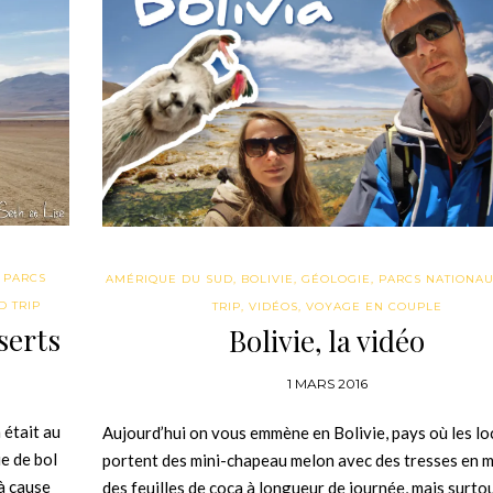
,
PARCS
AMÉRIQUE DU SUD
,
BOLIVIE
,
GÉOLOGIE
,
PARCS NATIONA
D TRIP
TRIP
,
VIDÉOS
,
VOYAGE EN COUPLE
serts
Bolivie, la vidéo
1 MARS 2016
 était au
Aujourd’hui on vous emmène en Bolivie, pays où les l
e de bol
portent des mini-chapeau melon avec des tresses en 
 à cause
des feuilles de coca à longueur de journée, mais surtou