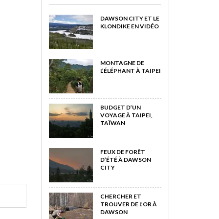
DAWSON CITY ET LE
KLONDIKE EN VIDÉO
MONTAGNE DE
L’ÉLÉPHANT À TAIPEI
BUDGET D’UN
VOYAGE À TAIPEI,
TAÏWAN
FEUX DE FORÊT
D’ÉTÉ À DAWSON
CITY
CHERCHER ET
TROUVER DE L’OR À
DAWSON