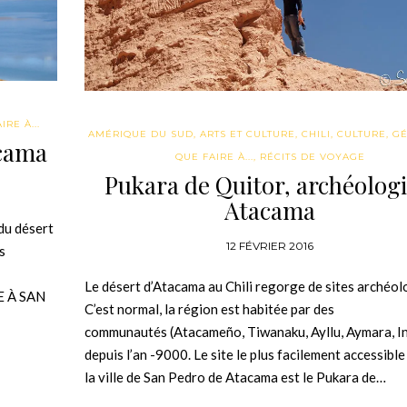
IRE À...
AMÉRIQUE DU SUD
,
ARTS ET CULTURE
,
CHILI
,
CULTURE
,
GÉ
acama
QUE FAIRE À...
,
RÉCITS DE VOYAGE
Pukara de Quitor, archéologi
Atacama
 du désert
12 FÉVRIER 2016
s
Le désert d’Atacama au Chili regorge de sites archéol
RE À SAN
C’est normal, la région est habitée par des
communautés (Atacameño, Tiwanaku, Ayllu, Aymara, I
depuis l’an -9000. Le site le plus facilement accessible
la ville de San Pedro de Atacama est le Pukara de…