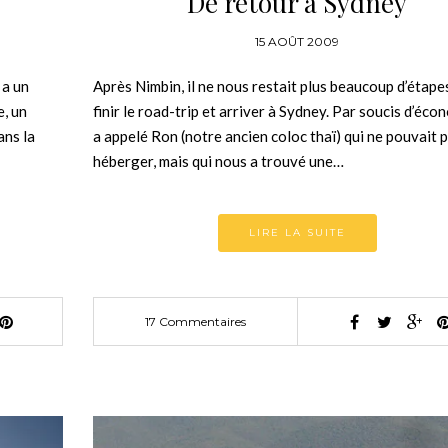
De retour à Sydney
15 AOÛT 2009
 a un
Après Nimbin, il ne nous restait plus beaucoup d’étape
e, un
finir le road-trip et arriver à Sydney. Par soucis d’éco
ans la
a appelé Ron (notre ancien coloc thaï) qui ne pouvait 
héberger, mais qui nous a trouvé une…
LIRE LA SUITE
17 Commentaires