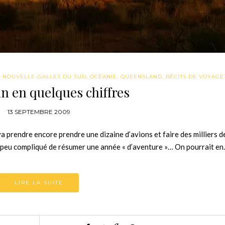
,
NOUVELLE-GALLES DU SUD
,
OCÉANIE
,
QUEENSLAND
,
RÉCITS DE VOYAGE
an en quelques chiffres
13 SEPTEMBRE 2009
On va prendre encore prendre une dizaine d’avions et faire des milliers d
un peu compliqué de résumer une année « d’aventure »… On pourrait e
LIRE LA SUITE