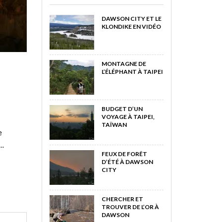
DAWSON CITY ET LE
KLONDIKE EN VIDÉO
MONTAGNE DE
L’ÉLÉPHANT À TAIPEI
BUDGET D’UN
VOYAGE À TAIPEI,
TAÏWAN
e
n…
FEUX DE FORÊT
D’ÉTÉ À DAWSON
CITY
CHERCHER ET
TROUVER DE L’OR À
DAWSON