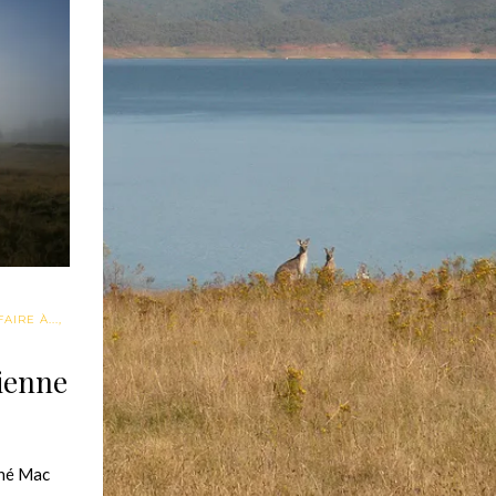
AIRE À...
,
lienne
ené Mac