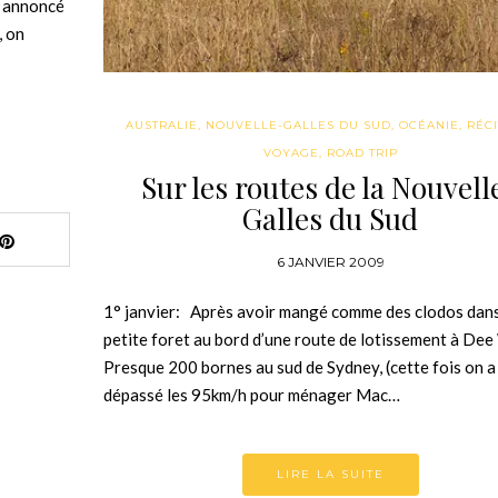
a annoncé
, on
AUSTRALIE
,
NOUVELLE-GALLES DU SUD
,
OCÉANIE
,
RÉCI
VOYAGE
,
ROAD TRIP
Sur les routes de la Nouvell
Galles du Sud
6 JANVIER 2009
1° janvier: Après avoir mangé comme des clodos dan
petite foret au bord d’une route de lotissement à De
Presque 200 bornes au sud de Sydney, (cette fois on a
dépassé les 95km/h pour ménager Mac…
LIRE LA SUITE