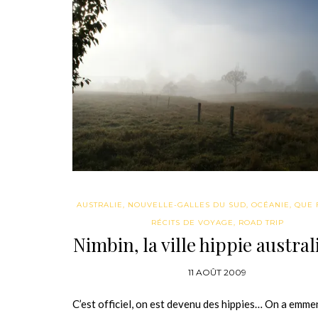
AUSTRALIE
,
NOUVELLE-GALLES DU SUD
,
OCÉANIE
,
QUE F
RÉCITS DE VOYAGE
,
ROAD TRIP
Nimbin, la ville hippie austra
11 AOÛT 2009
C’est officiel, on est devenu des hippies… On a emm