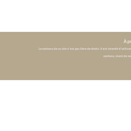
À p
Le contenu de ce site n'est pas libre de droits. Il est interdit d'utili
contenu, merci de no