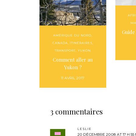
AFR
MA
Guide
AMÉRIQUE DU NORD
,
CANADA
,
ITINÉRAIRES
,
TRANSPORT
,
YUKON
Comment aller au
Yukon ?
11 AVRIL 2017
3 commentaires
LESLIE
20 DÉCEMBRE 2008 AT 17 H 55 