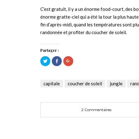
C’est gratuit, il y a un énorme food-court, des b
énorme gratte-ciel qui a été la tour la plus hau
fin d’après-midi, quand les températures sont plu
randonnée et profiter du coucher de soleil.
Partager :
Cliquez
Cliquez
Cliquez
pour
pour
pour
partager
partager
partager
sur
sur
sur
Twitter(ouvre
Facebook(ouvre
Google+
dans
dans
(ouvre
une
une
dans
capitale
coucher de soleil
jungle
ran
nouvelle
nouvelle
une
fenêtre)
fenêtre)
nouvelle
fenêtre)
2 Commentaires