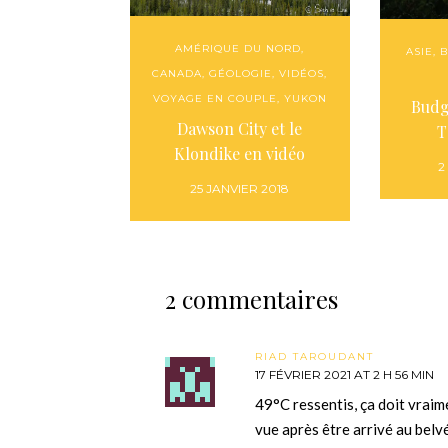
AMÉRIQUE DU NORD
,
ASIE
,
B
CANADA
,
GÉOLOGIE
,
VIDÉOS
,
VOYAGE EN COUPLE
,
YUKON
Budg
Dawson City et le
T
Klondike en vidéo
2
25 JANVIER 2018
2 commentaires
RIAD TAROUDANT
17 FÉVRIER 2021 AT 2 H 56 MIN
49°C ressentis, ça doit vraime
vue après être arrivé au belv