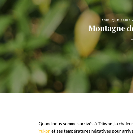
ASIE
,
QUE FAIRE À
Montagne de 
1
Quand nous sommes arrivés à
Taïwan
, la chale
Yukon
et ses températures négatives pour arriver