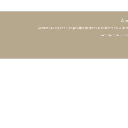
À p
Le contenu de ce site n'est pas libre de droits. Il est interdit d'utili
contenu, merci de no