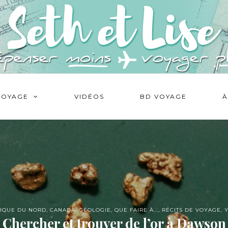
VOYAGE
VIDÉOS
BD VOYAGE
À
IQUE DU NORD
,
CANADA
,
GÉOLOGIE
,
QUE FAIRE À...
,
RÉCITS DE VOYAGE
,
Chercher et trouver de l’or à Dawson