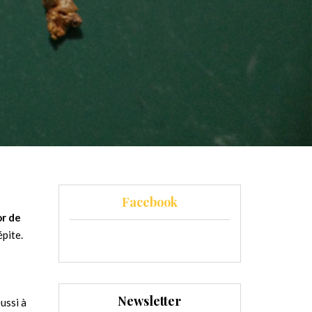
Facebook
or de
épite.
Newsletter
ussi à