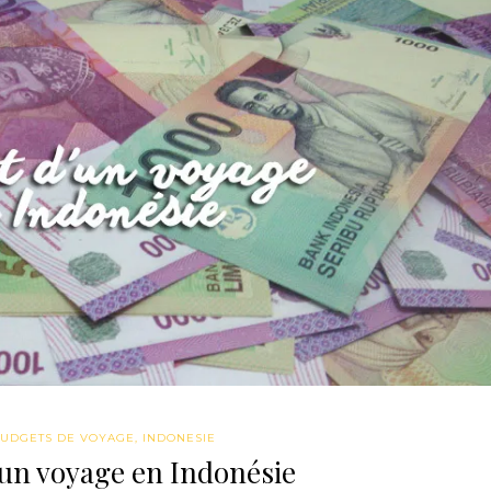
UDGETS DE VOYAGE
,
INDONESIE
un voyage en Indonésie