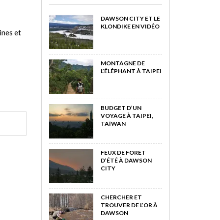
DAWSON CITY ET LE
KLONDIKE EN VIDÉO
ines et
MONTAGNE DE
L’ÉLÉPHANT À TAIPEI
BUDGET D’UN
VOYAGE À TAIPEI,
TAÏWAN
FEUX DE FORÊT
D’ÉTÉ À DAWSON
CITY
CHERCHER ET
TROUVER DE L’OR À
DAWSON