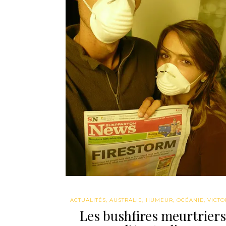
ACTUALITÉS
,
AUSTRALIE
,
HUMEUR
,
OCÉANIE
,
VICTO
Les bushfires meurtriers