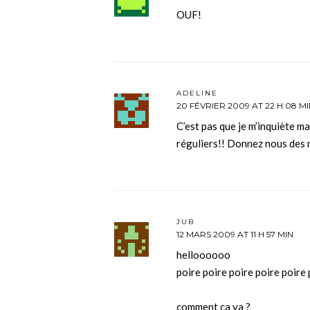
OUF!
ADELINE
20 FÉVRIER 2009 AT 22 H 08 M
C’est pas que je m’inquiète ma
réguliers!! Donnez nous des n
JUB
12 MARS 2009 AT 11 H 57 MIN
helloooooo
poire poire poire poire poire 
comment ça va ?