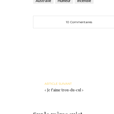
Australie
Humeur
incendie
nouvelle
nouvelle
une
fenêtre)
fenêtre)
nouvelle
fenêtre)
10 Commentaires
ARTICLE SUIVANT
« Je t’aime trou-du-cul »