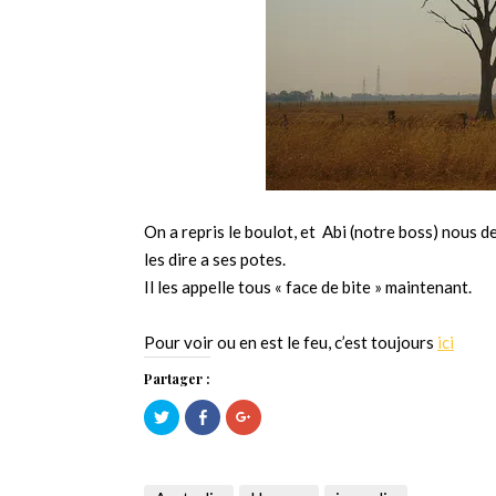
On a repris le boulot, et Abi (notre boss) nous d
les dire a ses potes.
Il les appelle tous « face de bite » maintenant.
Pour voir ou en est le feu, c’est toujours
ici
Partager :
Cliquez
Cliquez
Cliquez
pour
pour
pour
partager
partager
partager
sur
sur
sur
Twitter(ouvre
Facebook(ouvre
Google+
dans
dans
(ouvre
une
une
dans