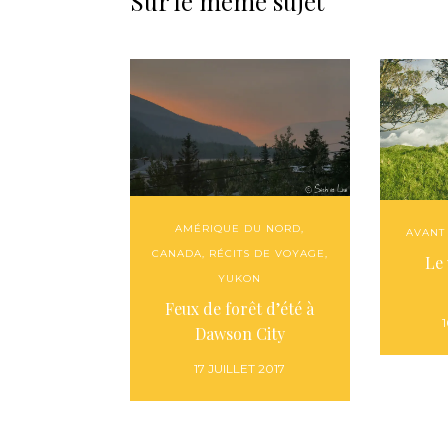
Sur le même sujet
AMÉRIQUE DU NORD
,
AVANT
CANADA
,
RÉCITS DE VOYAGE
,
Le
YUKON
Feux de forêt d’été à
Dawson City
17 JUILLET 2017