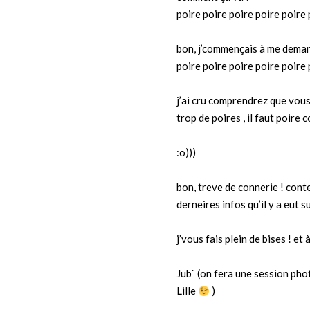
poire poire poire poire poire 
bon, j’commençais à me dema
poire poire poire poire poire 
j’ai cru comprendrez que vous
trop de poires , il faut poire
:o)))
bon, treve de connerie ! cont
derneires infos qu’il y a eut su
j’vous fais plein de bises ! et 
Jub` (on fera une session pho
Lille
)