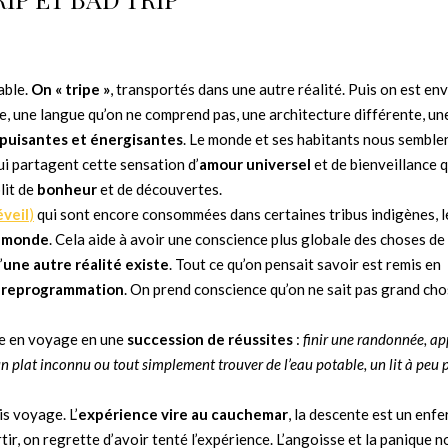
able.
On « tripe »
, transportés dans une autre réalité. Puis on est en
, une langue qu’on ne comprend pas, une architecture différente, un
 épuisantes et énergisantes
. Le monde et ses habitants nous semble
i partagent cette sensation d’
amour universel
et de bienveillance q
lit de
bonheur
et de découvertes.
éveil
)
qui sont encore consommées dans certaines tribus indigènes, l
u monde
. Cela aide à avoir une conscience plus globale des choses de 
’
une autre réalité existe
. Tout ce qu’on pensait savoir est remis en
reprogrammation
. On prend conscience qu’on ne sait pas grand cho
ie en voyage en une
succession de réussites
:
finir une randonnée, a
 plat inconnu ou tout simplement trouver de l’eau potable, un lit à peu 
is voyage. L’
expérience vire au cauchemar
, la descente est un enfe
tir, on regrette d’avoir tenté l’expérience. L’angoisse et la panique n