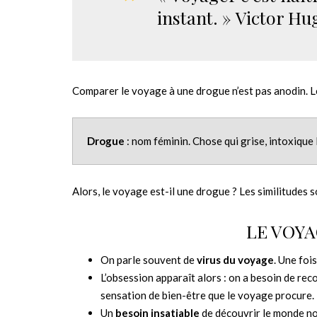
instant. » Victor Hu
Comparer le voyage à une drogue n’est pas anodin. L
Drogue
: nom féminin. Chose qui grise, intoxique
Alors, le voyage est-il une drogue ? Les similitudes
LE VOY
On parle souvent de
virus du voyage
. Une foi
L’obsession apparaît alors : on a besoin de re
sensation de bien-être que le voyage procure.
Un
besoin insatiable
de découvrir le monde no