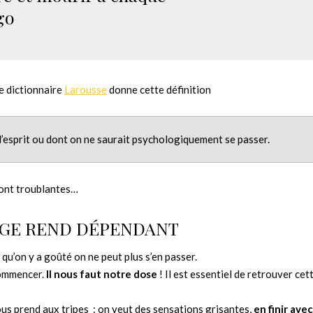
go
e dictionnaire
Larousse
donne cette définition
 l’esprit ou dont on ne saurait psychologiquement se passer.
 sont troublantes…
AGE REND DÉPENDANT
s qu’on y a goûté on ne peut plus s’en passer.
commencer.
Il nous faut notre dose
! Il est essentiel de retrouver cet
us prend aux tripes : on veut des sensations grisantes,
en finir avec