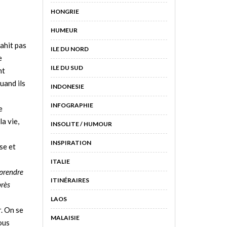
HONGRIE
HUMEUR
vahit pas
ILE DU NORD
e
ILE DU SUD
nt
uand ils
INDONESIE
INFOGRAPHIE
e
la vie,
INSOLITE / HUMOUR
INSPIRATION
se et
ITALIE
pprendre
ITINÉRAIRES
près
LAOS
r. On se
MALAISIE
ous