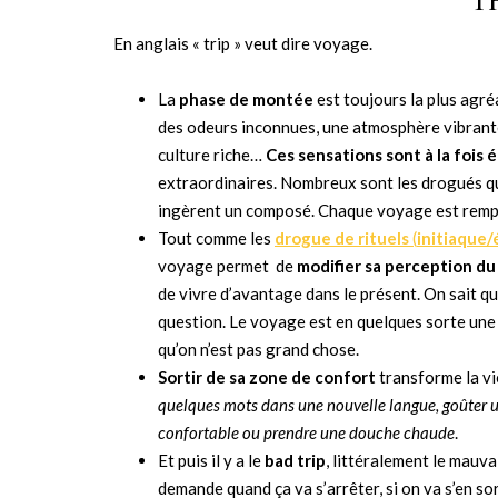
En anglais « trip » veut dire voyage.
La
phase de montée
est toujours la plus agré
des odeurs inconnues, une atmosphère vibrante
culture riche…
Ces sensations sont à la fois
extraordinaires. Nombreux sont les drogués qu
ingèrent un composé. Chaque voyage est remp
Tout comme les
drogue de rituels
(
initiaque/
voyage permet de
modifier sa perception d
de vivre d’avantage dans le présent. On sait qu
question. Le voyage est en quelques sorte une
qu’on n’est pas grand chose.
Sortir de sa zone de confort
transforme la v
quelques mots dans une nouvelle langue, goûter un
confortable ou prendre une douche chaude
.
Et puis il y a le
bad trip
, littéralement le mauva
demande quand ça va s’arrêter, si on va s’en sor