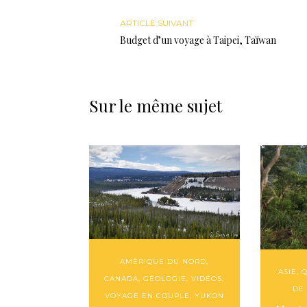
ARTICLE SUIVANT
Budget d’un voyage à Taipei, Taïwan
Sur le même sujet
AMÉRIQUE DU NORD
,
ASIE
,
Q
CANADA
,
GÉOLOGIE
,
VIDÉOS
,
DE
VOYAGE EN COUPLE
,
YUKON