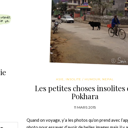
ie
ASIE
,
INSOLITE / HUMOUR
,
NEPAL
Les petites choses insolites
Pokhara
11 MARS 2015
Quand on voyage, y’a les photos qu’on prend avec l’ap
photo pour essayer d’avoir de belles images mais il y a