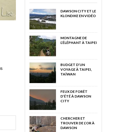
DAWSON CITY ET LE
KLONDIKE EN VIDÉO
MONTAGNE DE
L’ÉLÉPHANT À TAIPEI
BUDGET D’UN
us
VOYAGE À TAIPEI,
TAÏWAN
FEUX DE FORÊT
D’ÉTÉ À DAWSON
CITY
CHERCHER ET
TROUVER DE L’OR À
DAWSON