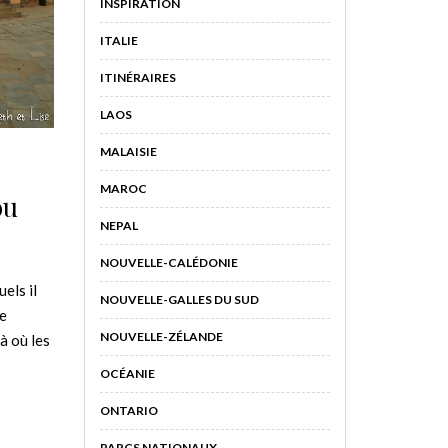
INSPIRATION
ITALIE
ITINÉRAIRES
LAOS
MALAISIE
MAROC
ou
NEPAL
NOUVELLE-CALÉDONIE
els il
NOUVELLE-GALLES DU SUD
le
NOUVELLE-ZÉLANDE
à où les
OCÉANIE
ONTARIO
PARCS NATIONAUX