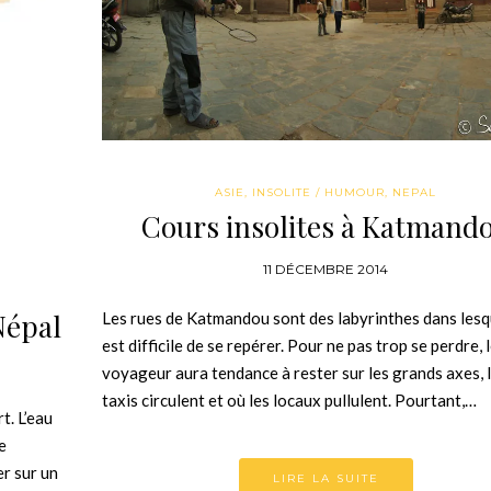
ASIE
,
INSOLITE / HUMOUR
,
NEPAL
Cours insolites à Katmand
11 DÉCEMBRE 2014
Népal
Les rues de Katmandou sont des labyrinthes dans lesqu
est difficile de se repérer. Pour ne pas trop se perdre, 
voyageur aura tendance à rester sur les grands axes, l
taxis circulent et où les locaux pullulent. Pourtant,…
t. L’eau
e
er sur un
LIRE LA SUITE