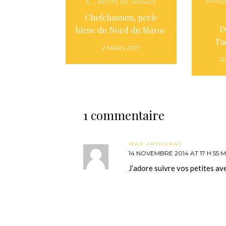
AFRIQ
À...
,
RÉCITS DE VOYAGE
Chefchaouen, perle
D
bleue du Nord du Maroc
l’
2 MARS 2017
1
1 commentaire
MAX ARTHURAS
14 NOVEMBRE 2014 AT 17 H 55 M
J’adore suivre vos petites a