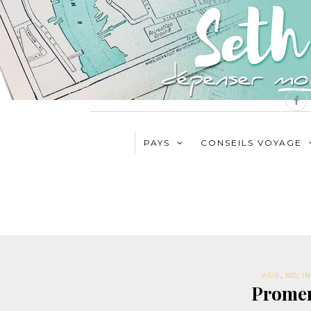
PAYS
CONSEILS VOYAGE
ASIE
,
BD
,
I
Promen