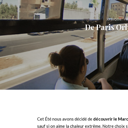
AFRIQUE
,
F
De Paris Orl
1
Cet Été nous avons décidé de
découvrir le Mar
sauf si on aime la chaleur extrême. Notre choix 