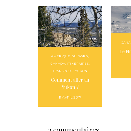
CANA
Le N
AMÉRIQUE DU NORD
,
CANADA
,
ITINÉRAIRES
,
TRANSPORT
,
YUKON
Comment aller au
Yukon ?
11 AVRIL 2017
2 commentaires