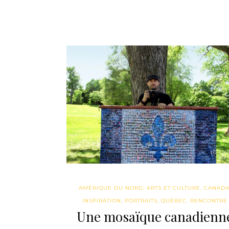
AMÉRIQUE DU NORD
,
ARTS ET CULTURE
,
CANAD
INSPIRATION
,
PORTRAITS
,
QUÉBEC
,
RENCONTRE
Une mosaïque canadienn