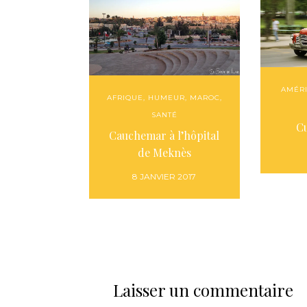
AMÉR
AFRIQUE
,
HUMEUR
,
MAROC
,
SANTÉ
Cu
Cauchemar à l’hôpital
de Meknès
8 JANVIER 2017
Laisser un commentaire