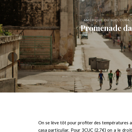
AMÉRIQUE DU SUD
,
CUBA
,
Promenade dan
On se lève tôt pour profiter des températures a
casa particuliar. Pour 3CUC (2,7€) on a le droi