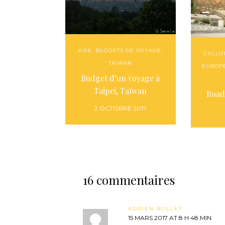
ASIE
,
BUDGETS DE VOYAGE
,
CYCLO
TAÏWAN
EUROP
Budget d’un voyage à
Taipei, Taïwan
Road
2 OCTOBRE 2017
16 commentaires
ADRIEN ROLLET
15 MARS 2017 AT 8 H 48 MIN