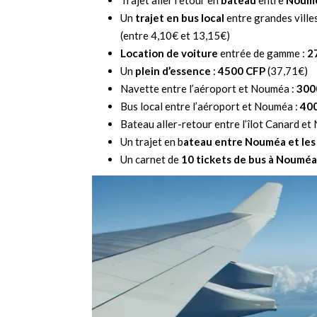
Trajet aller retour en
bateau
entre
Nouméa
Un
trajet en bus local
entre grandes villes
(entre 4,10€ et 13,15€)
Location de voiture
entrée de gamme :
2
Un
plein d’essence
:
4500 CFP
(37,71€)
Navette entre l’aéroport et Nouméa :
300
Bus local entre l’aéroport et Nouméa :
40
Bateau aller-retour entre l’îlot Canard e
Un trajet en b
ateau entre Nouméa et les 
Un carnet de
10 tickets de bus à Nouméa