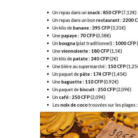
Un repas dans un
snack
:
850 CFP
(7,12€)
Un repas dans un bon
restaurant
:
2200 
Un kilo de
banane
:
395 CFP
(3,31€)
Une
papaye
:
70 CFP
(0,58€)
Un
bougna
(plat traditionnel) :
1000 CFP
Une
viennoiserie
:
180 CFP
(1,5€)
Un kilo de
patate
:
240 CFP
(2€)
Une bière au supermarché :
150 CFP
(1,25
Un paquet de
pâte
:
174 CFP
(1,45€)
Une
baguette
:
110 CFP
(0.92€)
Un paquet de
biscuit
:
250 CFP
(2,09€)
Un
café
:
250 CFP
(2,09€)
Les
noix de coco
trouvées sur les plages 