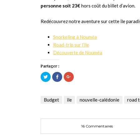
personne soit 23€
hors coût du billet d’avion.
Redécouvrez notre aventure sur cette île paradisi
Snorkeling à Nouméa
Road-trip sur l’île
Découverte de Nouméa
Partager :
Cliquez
Cliquez
Cliquez
pour
pour
pour
partager
partager
partager
sur
sur
sur
Twitter(ouvre
Facebook(ouvre
Google+
dans
dans
(ouvre
une
une
dans
Budget
ile
nouvelle-calédonie
road t
nouvelle
nouvelle
une
fenêtre)
fenêtre)
nouvelle
fenêtre)
16 Commentaires