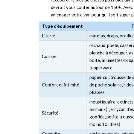
devrait vous coûter autour de 150€. Avec 
aménager votre van pour qu’il soit super 
Type d’équipement
T
Literie
matelas, draps, oreille
réchaud, poêle, cassero
planche à découper, ass
Cuisine
boite, allumettes/briqu
tupperware
papier cul, trousse de
Confort et intimité
de poche solaire, ridea
pliables
moustiquaire, extincte
animaux), jerrycan d’e
Sécurité
gonflée, petite trousse
moins 10 litres)
Conduite
carte, boussole, adapta