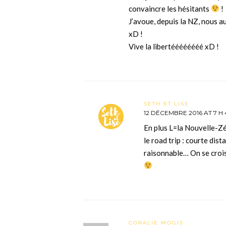
convaincre les hésitants
!
J’avoue, depuis la NZ, nous a
xD !
Vive la libertéééééééé xD !
SETH ET LISE
12 DÉCEMBRE 2016 AT 7 H 
En plus L=la Nouvelle-Zé
le road trip : courte dist
raisonnable… On se crois
CORALIE MOGIS