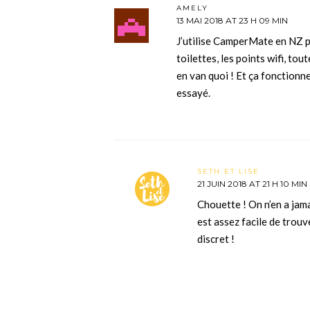
AMELY
13 MAI 2018 AT 23 H 09 MIN
J’utilise CamperMate en NZ po
toilettes, les points wifi, to
en van quoi ! Et ça fonctionne
essayé.
SETH ET LISE
21 JUIN 2018 AT 21 H 10 MIN
Chouette ! On n’en a jam
est assez facile de trouv
discret !