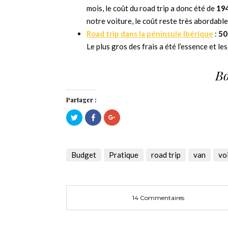
mois, le coût du road trip a donc été de
19
notre voiture, le coût reste très abordable
Road trip dans la péninsule Ibérique
:
50
Le plus gros des frais a été l’essence et le
Bo
Partager :
Cliquez
Cliquez
Cliquez
pour
pour
pour
partager
partager
partager
sur
sur
sur
Twitter(ouvre
Facebook(ouvre
Google+
dans
dans
(ouvre
une
une
dans
Budget
Pratique
road trip
van
vo
nouvelle
nouvelle
une
fenêtre)
fenêtre)
nouvelle
fenêtre)
14 Commentaires