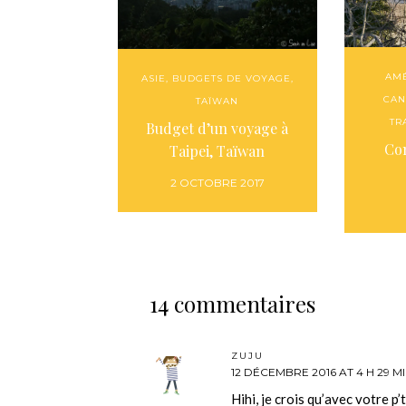
AM
ASIE
,
BUDGETS DE VOYAGE
,
CAN
TAÏWAN
TR
Budget d’un voyage à
Co
Taipei, Taïwan
2 OCTOBRE 2017
14 commentaires
ZUJU
12 DÉCEMBRE 2016 AT 4 H 29 M
Hihi, je crois qu’avec votre p’t