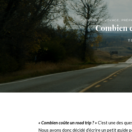
BUDGETS DE VOYAGE
,
PRÉP
Combien c
11
« Combien coûte un road trip ? »
C’est une des que
Nous avons donc décidé d’écrire un petit guide po