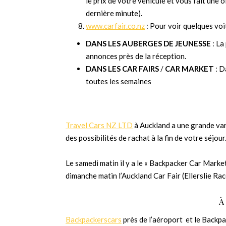
le prix de votre véhicule et vous fait une 
dernière minute).
www.carfair.co.nz
: Pour voir quelques voit
DANS LES AUBERGES DE JEUNESSE
: La
annonces près de la réception.
DANS LES CAR FAIRS
/
CAR MARKET
: D
toutes les semaines
Travel Cars NZ LTD
à Auckland a une grande var
des possibilités de rachat à la fin de votre séjour
Le samedi matin il y a le « Backpacker Car Market 
dimanche matin l’Auckland Car Fair (Ellerslie Ra
À
Backpackerscars
près de l’aéroport et le Backpa