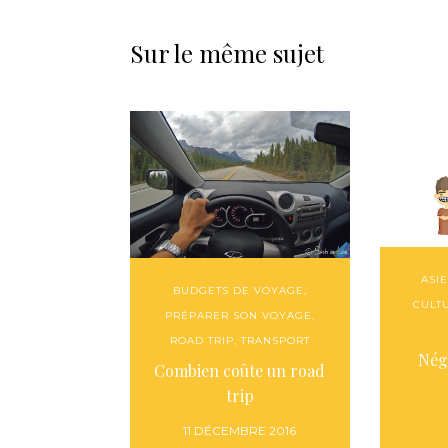
Sur le même sujet
ASI
BUDGETS DE VOYAGE
,
CULT
PRÉPARER SON VOYAGE
,
ROAD TRIP
,
TRANSPORT
Nég
Combien coûte un road
trip
11 DÉCEMBRE 2016