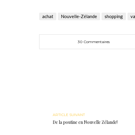
partager
partager
partager
sur
sur
sur
Twitter(ouvre
Facebook(ouvre
Google+
dans
dans
(ouvre
une
une
dans
achat
Nouvelle-Zélande
shopping
v
nouvelle
nouvelle
une
fenêtre)
fenêtre)
nouvelle
fenêtre)
30 Commentaires
ARTICLE SUIVANT
De la poutine en Nouvelle Zélande!