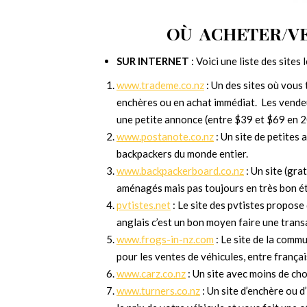
OÙ ACHETER/VE
SUR INTERNET
: Voici une liste des sites
www.trademe.co.nz
: Un des sites où vous 
enchères ou en achat immédiat. Les vend
une petite annonce (entre $39 et $69 en 
www.postanote.co.nz
: Un site de petites 
backpackers du monde entier.
www.backpackerboard.co.nz
: Un site (gr
aménagés mais pas toujours en très bon ét
pvtistes.net
: Le site des pvtistes propose
anglais c’est un bon moyen faire une tran
www.frogs-in-nz.com
: Le site de la comm
pour les ventes de véhicules, entre franç
www.carz.co.nz
: Un site avec moins de ch
www.turners.co.nz
: Un site d’enchère ou 