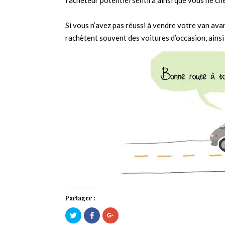
l’acheteur potentiel sentira ainsi que vous ne c
Si vous n’avez pas réussi à vendre votre van avan
rachètent souvent des voitures d’occasion, ainsi
Partager :
Cliquez
Cliquez
Cliquez
pour
pour
pour