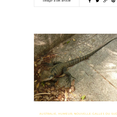
Réagir à cet article
AUSTRALIE
,
HUMEUR
,
NOUVELLE-GALLES DU SU