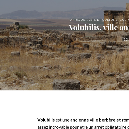
AFRIQUE
,
ARTS ET CULTURE
,
CULT
Volubilis, ville 
30
Volubilis
est une
ancienne ville berbère et ro
assez incroyable pour être un arrêt obligatoire d