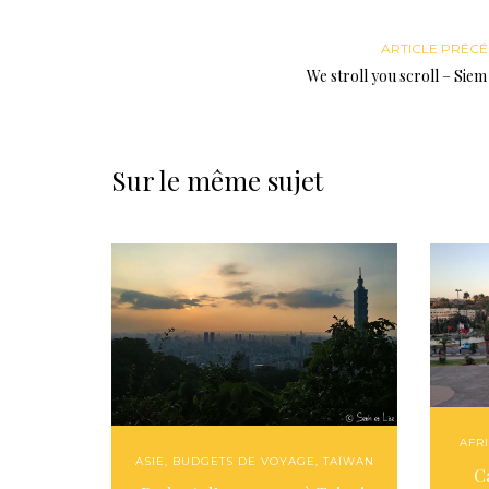
ARTICLE PRÉC
We stroll you scroll – Sie
Sur le même sujet
AFR
ASIE
,
BUDGETS DE VOYAGE
,
TAÏWAN
C