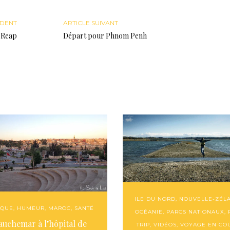
ÉDENT
ARTICLE SUIVANT
m Reap
Départ pour Phnom Penh
ILE DU NORD
,
NOUVELLE-ZÉL
IQUE
,
HUMEUR
,
MAROC
,
SANTÉ
OCÉANIE
,
PARCS NATIONAUX
,
auchemar à l’hôpital de
TRIP
,
VIDÉOS
,
VOYAGE EN CO