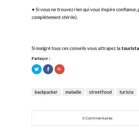
• Si vous ne trouvez rien qui vous inspire confiance
complètement stérile).
Si malgré tous ces conseils vous attrapez la
tourista
Partager :
Cliquez
Cliquez
Cliquez
pour
pour
pour
partager
partager
partager
sur
sur
sur
Twitter(ouvre
Facebook(ouvre
Google+
dans
dans
(ouvre
une
une
dans
backpacker
maladie
streetfood
turista
nouvelle
nouvelle
une
fenêtre)
fenêtre)
nouvelle
fenêtre)
5 Commentaires