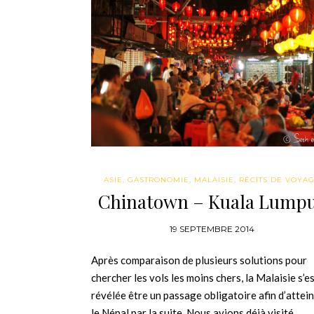
ASIE
,
GASTRONOMIE
,
MALAISIE
,
RÉCITS DE VOYA
Chinatown – Kuala Lump
19 SEPTEMBRE 2014
Après comparaison de plusieurs solutions pour
chercher les vols les moins chers, la Malaisie s’e
révélée être un passage obligatoire afin d’attei
le Népal par la suite. Nous avions déjà visité