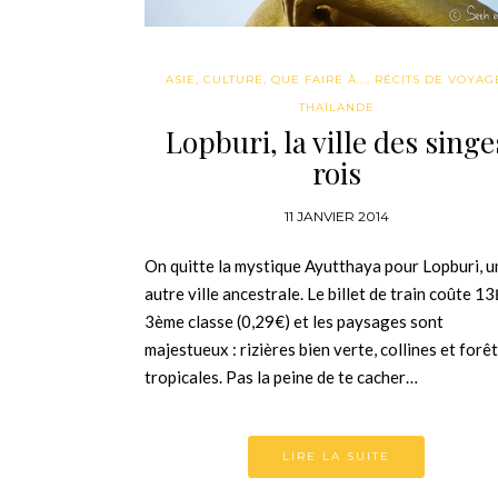
ASIE
,
CULTURE
,
QUE FAIRE À...
,
RÉCITS DE VOYAG
THAÏLANDE
Lopburi, la ville des singe
rois
11 JANVIER 2014
On quitte la mystique Ayutthaya pour Lopburi, u
autre ville ancestrale. Le billet de train coûte 1
3ème classe (0,29€) et les paysages sont
majestueux : rizières bien verte, collines et forê
tropicales. Pas la peine de te cacher…
LIRE LA SUITE