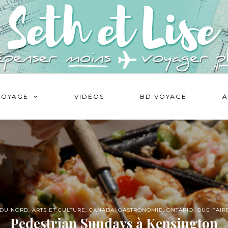
VOYAGE
VIDÉOS
BD VOYAGE
À
 DU NORD
,
ARTS ET CULTURE
,
CANADA
,
GASTRONOMIE
,
ONTARIO
,
QUE FAIRE
Pedestrian Sundays à Kensington