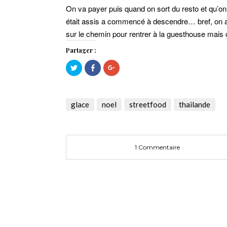
On va payer puis quand on sort du resto et qu’o
était assis a commencé à descendre… bref, on a
sur le chemin pour rentrer à la guesthouse mais ç
Partager :
Cliquez
Cliquez
Cliquez
pour
pour
pour
partager
partager
partager
sur
sur
sur
Twitter(ouvre
Facebook(ouvre
Google+
dans
dans
(ouvre
une
une
dans
glace
noel
streetfood
thailande
nouvelle
nouvelle
une
fenêtre)
fenêtre)
nouvelle
fenêtre)
1 Commentaire