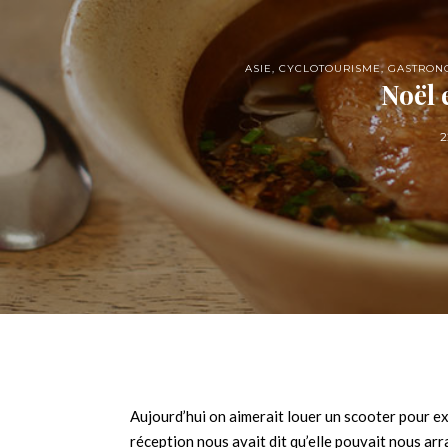
ASIE
,
CYCLOTOURISME
,
GASTRON
Noël 
2
Aujourd’hui on aimerait louer un scooter pour exp
réception nous avait dit qu’elle pouvait nous arr