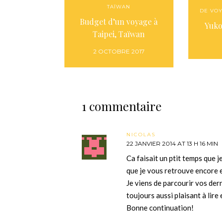
TAÏWAN
DE VO
Budget d’un voyage à
Yuko
Taipei, Taïwan
2 OCTOBRE 2017
1 commentaire
NICOLAS
22 JANVIER 2014 AT 13 H 16 MIN
Ca faisait un ptit temps que j
que je vous retrouve encore e
Je viens de parcourir vos dern
toujours aussi plaisant à lire 
Bonne continuation!