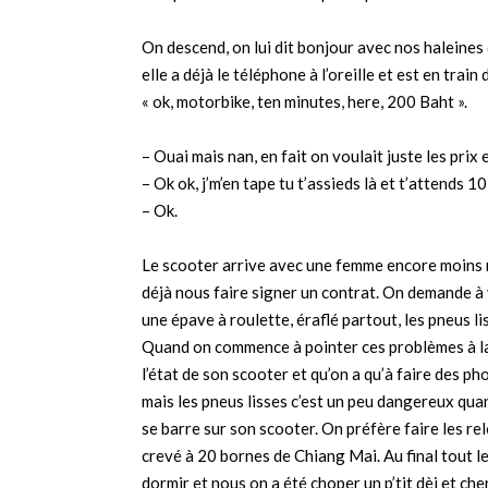
On descend, on lui dit bonjour avec nos haleines
elle a déjà le téléphone à l’oreille et est en tra
« ok, motorbike, ten minutes, here, 200 Baht ».
– Ouai mais nan, en fait on voulait juste les prix 
– Ok ok, j’m’en tape tu t’assieds là et t’attends 
– Ok.
Le scooter arrive avec une femme encore moins r
déjà nous faire signer un contrat. On demande à 
une épave à roulette, éraflé partout, les pneus l
Quand on commence à pointer ces problèmes à la 
l’état de son scooter et qu’on a qu’à faire des ph
mais les pneus lisses c’est un peu dangereux qua
se barre sur son scooter. On préfère faire les r
crevé à 20 bornes de Chiang Mai. Au final tout l
dormir et nous on a été choper un p’tit dèj et ch