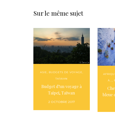
Sur le même sujet
ASIE
,
BUDGETS DE VOYAGE
,
AFRIQU
TAÏWAN
À...
,
Budget d’un voyage à
Che
Taipei, Taïwan
bleue
2 OCTOBRE 2017