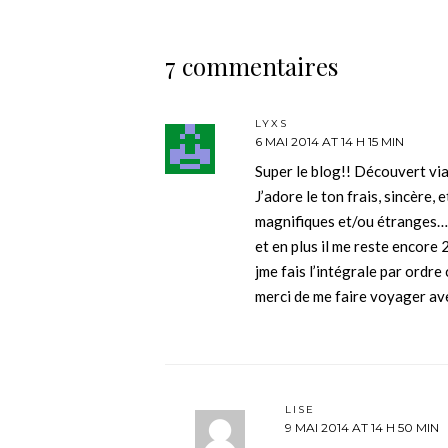
7 commentaires
LYXS
6 MAI 2014 AT 14 H 15 MIN
Super le blog!! Découvert via
J’adore le ton frais, sincère, 
magnifiques et/ou étranges…
et en plus il me reste encore 2
jme fais l’intégrale par ordr
merci de me faire voyager av
LISE
9 MAI 2014 AT 14 H 50 MIN