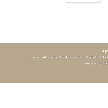
À p
Le contenu de ce site n'est pas libre de droits. Il est interdit d'utili
contenu, merci de no