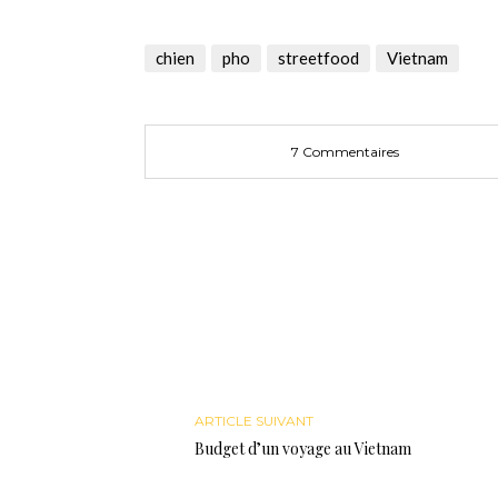
partager
partager
partager
sur
sur
sur
Twitter(ouvre
Facebook(ouvre
Google+
dans
dans
(ouvre
une
une
dans
chien
pho
streetfood
Vietnam
nouvelle
nouvelle
une
fenêtre)
fenêtre)
nouvelle
fenêtre)
7 Commentaires
ARTICLE SUIVANT
Budget d’un voyage au Vietnam