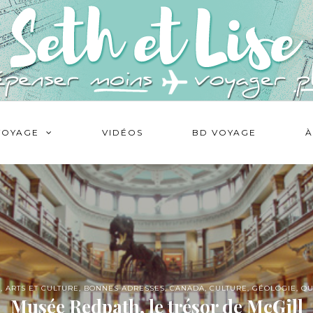
VOYAGE
VIDÉOS
BD VOYAGE
À
D
,
ARTS ET CULTURE
,
BONNES ADRESSES
,
CANADA
,
CULTURE
,
GÉOLOGIE
,
QU
Musée Redpath, le trésor de McGill