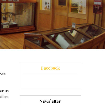
Facebook
nons
our un
illent
Newsletter