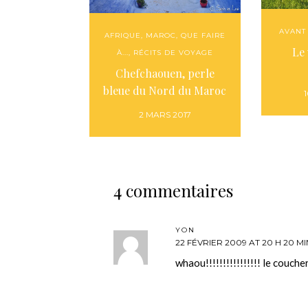
AVANT
AFRIQUE
,
MAROC
,
QUE FAIRE
Le
À...
,
RÉCITS DE VOYAGE
Chefchaouen, perle
bleue du Nord du Maroc
2 MARS 2017
4 commentaires
YON
22 FÉVRIER 2009 AT 20 H 20 MI
whaou!!!!!!!!!!!!!!!! le coucher 