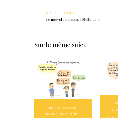
ARTICLE SUIVANT
Le nouvel an chinois à Melbourne
Sur le même sujet
B
BD
,
ILE DU NORD
,
NO
NOUVELLE-ZÉLANDE
,
Le ww