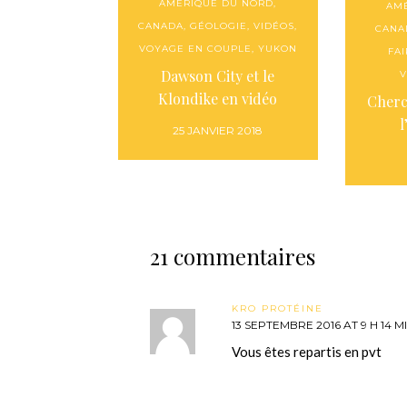
AMÉRIQUE DU NORD
,
AM
CANADA
,
GÉOLOGIE
,
VIDÉOS
,
CANA
VOYAGE EN COUPLE
,
YUKON
FAI
Dawson City et le
Klondike en vidéo
Cherc
25 JANVIER 2018
21 commentaires
KRO PROTÉINE
13 SEPTEMBRE 2016 AT 9 H 14 M
Vous êtes repartis en pvt