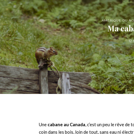
AMÉRIQUE DU N
Ma cab
12
Une
cabane au Canada
, c’est un peu le rêve de
coin dans les bois, loin de tout, sans eau ni électr