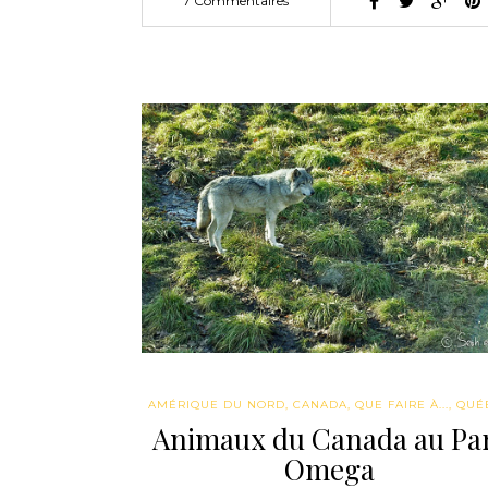
7 Commentaires
AMÉRIQUE DU NORD
,
CANADA
,
QUE FAIRE À...
,
QUÉ
Animaux du Canada au Pa
Omega