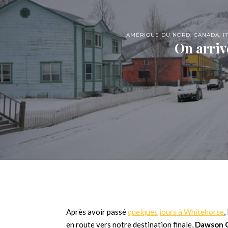
AMÉRIQUE DU NORD
,
CANADA
,
I
On arriv
Après avoir passé
quelques jours à Whitehorse
,
en route vers notre destination finale,
Dawson C