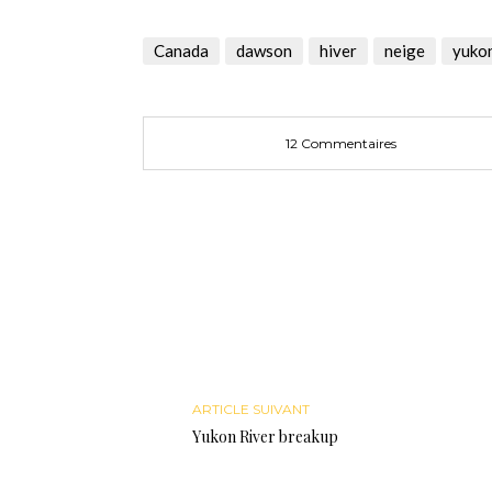
sur
sur
sur
Twitter(ouvre
Facebook(ouvre
Google+
dans
dans
(ouvre
une
une
dans
Canada
dawson
hiver
neige
yuko
nouvelle
nouvelle
une
fenêtre)
fenêtre)
nouvelle
fenêtre)
12 Commentaires
ARTICLE SUIVANT
Yukon River breakup