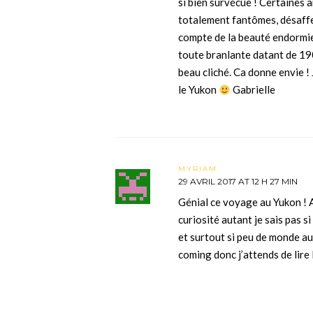
si bien survécue ! Certaines a
totalement fantômes, désaffe
compte de la beauté endormie d
toute branlante datant de 190
beau cliché. Ca donne envie ! 
le Yukon
Gabrielle
MYRIAM
29 AVRIL 2017 AT 12 H 27 MIN
Génial ce voyage au Yukon ! Au
curiosité autant je sais pas si
et surtout si peu de monde au
coming donc j’attends de lire 