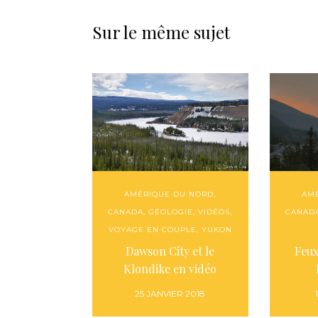
Sur le même sujet
AMÉRIQUE DU NORD
,
AM
CANADA
,
GÉOLOGIE
,
VIDÉOS
,
CANAD
VOYAGE EN COUPLE
,
YUKON
Dawson City et le
Feux
Klondike en vidéo
25 JANVIER 2018