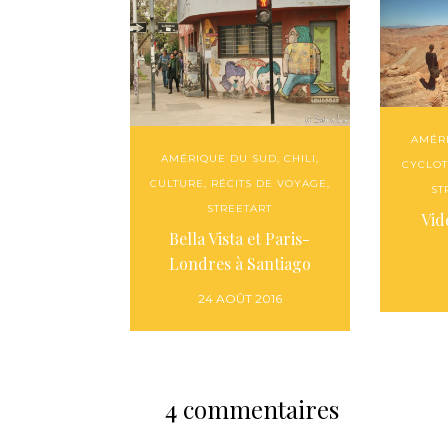
AMÉR
AMÉRIQUE DU SUD
,
CHILI
,
CYCLO
CULTURE
,
RÉCITS DE VOYAGE
,
ST
STREETART
Vid
Bella Vista et Paris-
Londres à Santiago
24 AOÛT 2016
4 commentaires