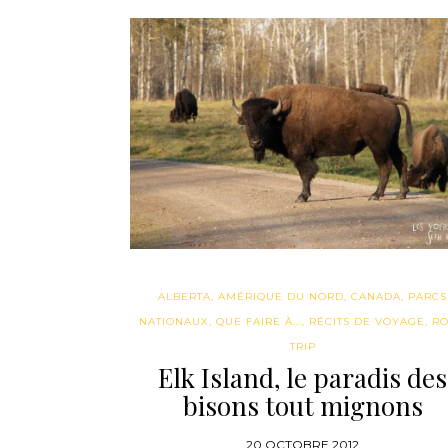
ALBERTA
,
AMÉRIQUE DU NORD
,
CANADA
,
PARCS
NATIONAUX
,
QUE FAIRE À...
,
RÉCITS DE VOYAGE
,
R
TRIP
Elk Island, le paradis des
bisons tout mignons
20 OCTOBRE 2012