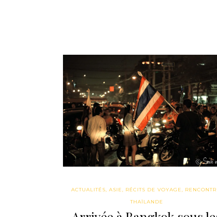
ACTUALITÉS
,
ASIE
,
RÉCITS DE VOYAGE
,
RENCONTR
THAÏLANDE
Arrivée à Bangkok sous le