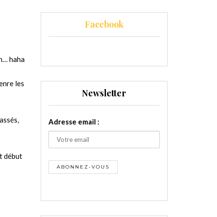
Facebook
on… haha
enre les
Newsletter
cassés,
Adresse email :
ut début