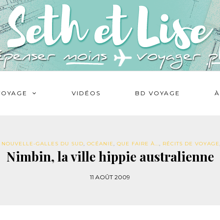
VOYAGE
VIDÉOS
BD VOYAGE
À
,
NOUVELLE-GALLES DU SUD
,
OCÉANIE
,
QUE FAIRE À...
,
RÉCITS DE VOYAGE
Nimbin, la ville hippie australienne
11 AOÛT 2009