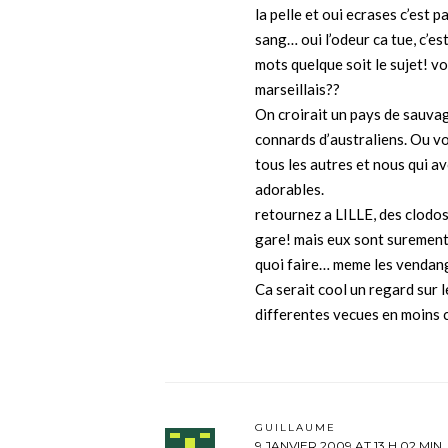
la pelle et oui ecrases c’est p
sang… oui l’odeur ca tue, c’e
mots quelque soit le sujet! vou
marseillais??
On croirait un pays de sauva
connards d’australiens. Ou vo
tous les autres et nous qui a
adorables.
retournez a LILLE, des clodos 
gare! mais eux sont surement
quoi faire… meme les vendange
Ca serait cool un regard sur l
differentes vecues en moins c
GUILLAUME
9 JANVIER 2009 AT 13 H 02 MIN