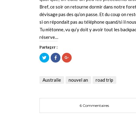
Bref, ce soir on retourne dormir dans notre fore
dévisage pas des qu’on passe. Et du coup on rest
si on répondait pas au téléphone quand/si il nous 
Tu m’étonne, vu qu’y doit y avoir tout les backpac
réserve…
Partager :
Cliquez
Cliquez
Cliquez
pour
pour
pour
partager
partager
partager
sur
sur
sur
Twitter(ouvre
Facebook(ouvre
Google+
dans
dans
(ouvre
une
une
dans
Australie
nouvel an
road trip
nouvelle
nouvelle
une
fenêtre)
fenêtre)
nouvelle
fenêtre)
6 Commentaires