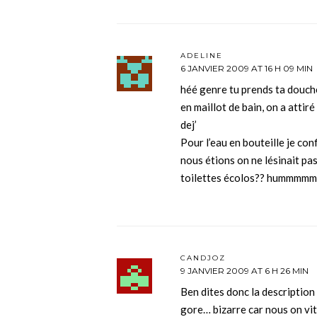
ADELINE
6 JANVIER 2009 AT 16 H 09 MIN
héé genre tu prends ta douche 
en maillot de bain, on a attir
dej’
Pour l’eau en bouteille je c
nous étions on ne lésinait pas
toilettes écolos?? hummm
CANDJOZ
9 JANVIER 2009 AT 6 H 26 MIN
Ben dites donc la description
gore… bizarre car nous on vi