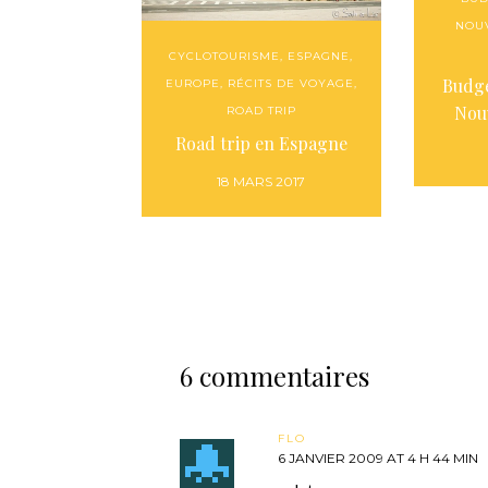
NOU
CYCLOTOURISME
,
ESPAGNE
,
Budge
EUROPE
,
RÉCITS DE VOYAGE
,
Nou
ROAD TRIP
Road trip en Espagne
18 MARS 2017
6 commentaires
FLO
6 JANVIER 2009 AT 4 H 44 MIN