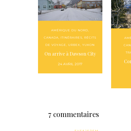
AMÉRIQUE DU NORD
,
CANADA
,
ITINÉRAIRES
,
RÉCITS
AM
DE VOYAGE
,
URBEX
,
YUKON
CAN
On arrive à Dawson City
TR
Co
24 AVRIL 2017
7 commentaires
EVE&JEREM