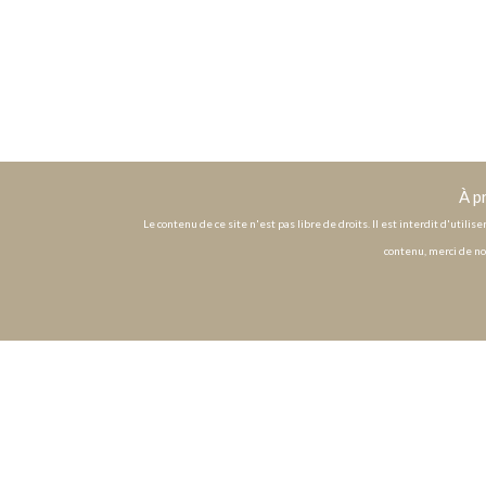
À p
Le contenu de ce site n'est pas libre de droits. Il est interdit d'utili
contenu, merci de no