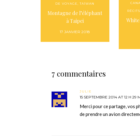
CAN
DE VOYAGE
,
TAÏWAN
RÉCIT
Montagne de l’éléphant
White
à Taipei
17 JANVIER 2018
7 commentaires
JULIE
15 SEPTEMBRE 2014 AT 12 H 29 
Merci pour ce partage, vos p
de prendre un avion directem