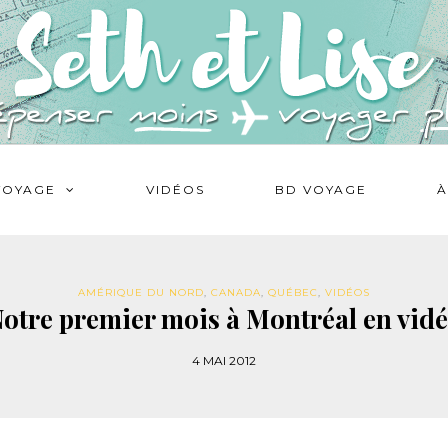
VOYAGE
VIDÉOS
BD VOYAGE
À
AMÉRIQUE DU NORD
,
CANADA
,
QUÉBEC
,
VIDÉOS
otre premier mois à Montréal en vid
4 MAI 2012