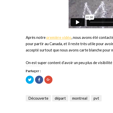
Après notre
première vidéo
, nous avons été contact
pour partir au Canada, et il reste très utile pour avo
accepté surtout que nous avons carte blanche pour 
On est super content d’avoir un peu plus de visibilit
Partager :
Cliquez
Cliquez
Cliquez
pour
pour
pour
partager
partager
partager
sur
sur
sur
Twitter(ouvre
Facebook(ouvre
Google+
dans
dans
(ouvre
une
une
dans
Découverte
départ
montreal
pvt
nouvelle
nouvelle
une
fenêtre)
fenêtre)
nouvelle
fenêtre)