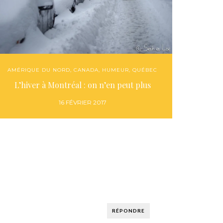
AMÉRIQUE DU NORD
,
CANADA
,
HUMEUR
,
QUÉBEC
L’hiver à Montréal : on n’en peut plus
16 FÉVRIER 2017
RÉPONDRE