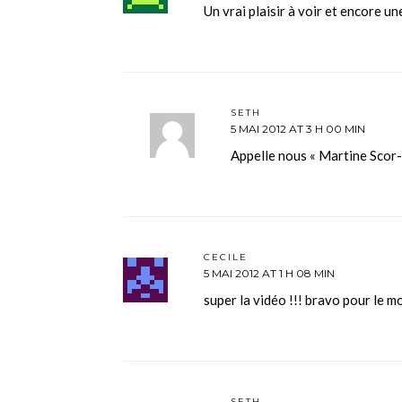
Un vrai plaisir à voir et encore u
SETH
5 MAI 2012 AT 3 H 00 MIN
Appelle nous « Martine Scor-s
CECILE
5 MAI 2012 AT 1 H 08 MIN
super la vidéo !!! bravo pour le mo
SETH