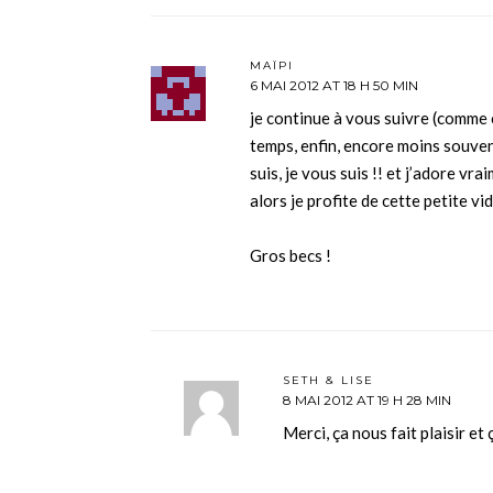
MAÏPI
6 MAI 2012 AT 18 H 50 MIN
je continue à vous suivre (comme c
temps, enfin, encore moins souven
suis, je vous suis !! et j’adore vr
alors je profite de cette petite vi
Gros becs !
SETH & LISE
8 MAI 2012 AT 19 H 28 MIN
Merci, ça nous fait plaisir e