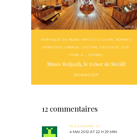
AMÉRIQUE DU NORD
,
ARTS ET CULTURE
,
BONNES
ADRESSES
,
CANADA
,
CULTURE
,
GÉOLOGIE
,
QUE
FAIRE À...
,
QUÉBEC
Musée Redpath, le trésor de McGill
25 MARS 2017
12 commentaires
ALEXANDRE LF
4 MAI 2012 AT 22 H 29 MIN