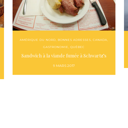
AMÉRIQUE DU NORD
,
BONNES ADRESSES
,
CANADA
,
GASTRONOMIE
,
QUÉBEC
Sandwich à la viande fumée à Schwartz’s
9 MARS 2017