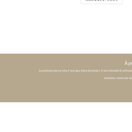
À p
Le contenu de ce site n'est pas libre de droits. Il est interdit d'utili
contenu, merci de no