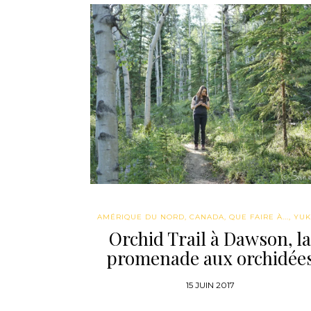
AMÉRIQUE DU NORD
,
CANADA
,
QUE FAIRE À...
,
YU
Orchid Trail à Dawson, la
promenade aux orchidée
15 JUIN 2017