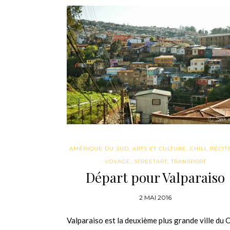
AMÉRIQUE DU SUD
,
ARTS ET CULTURE
,
CHILI
,
RÉCIT
VOYAGE
,
STREETART
,
TRANSPORT
Départ pour Valparaiso
2 MAI 2016
Valparaiso est la deuxième plus grande ville du Ch