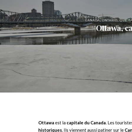
CANADA
,
ONTARIO
,
QUE FA
Ottawa, c
Ottawa
est la
capitale du Canada
. Les tourist
historiques
. Ils viennent aussi patiner sur le
Can