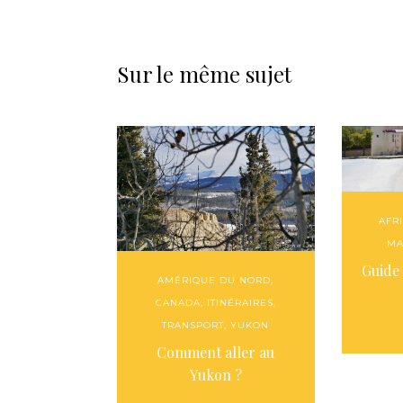
Sur le même sujet
AFR
MA
Guide
AMÉRIQUE DU NORD
,
CANADA
,
ITINÉRAIRES
,
TRANSPORT
,
YUKON
Comment aller au
Yukon ?