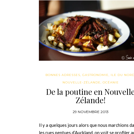
BONNES ADRESSES
,
GASTRONOMIE
,
ILE DU NOR
NOUVELLE-ZÉLANDE
,
OCÉANIE
De la poutine en Nouvell
Zélande!
29 NOVEMBRE 2013
Il y a quelques jours alors que nous marchions d
les rues pentues d’Auckland, on voit se profiler a