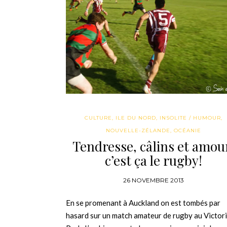
CULTURE
,
ILE DU NORD
,
INSOLITE / HUMOUR
,
NOUVELLE-ZÉLANDE
,
OCÉANIE
Tendresse, câlins et amou
c’est ça le rugby!
26 NOVEMBRE 2013
En se promenant à Auckland on est tombés par
hasard sur un match amateur de rugby au Victor