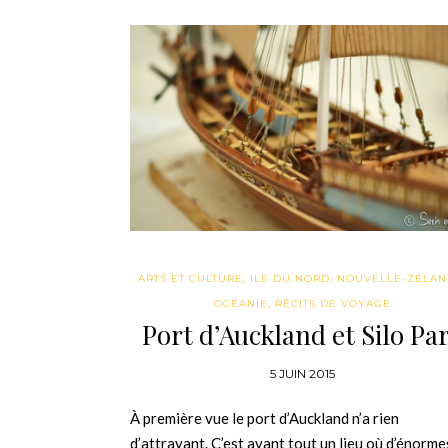
ARTS ET CULTURE
,
ILE DU NORD
,
NOUVELLE-ZÉLA
OCÉANIE
,
RÉCITS DE VOYAGE
Port d’Auckland et Silo Pa
5 JUIN 2015
À première vue le port d’Auckland n’a rien
d’attrayant. C’est avant tout un lieu où d’énorme