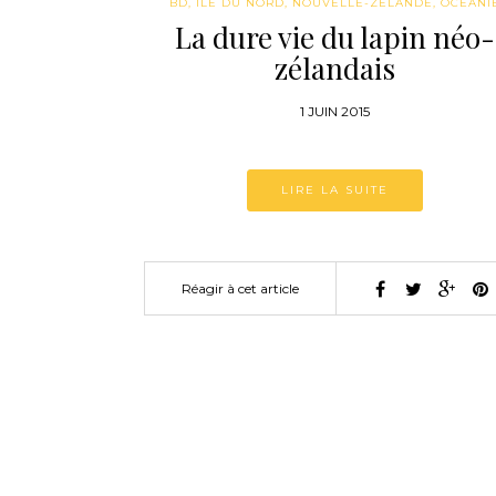
BD
,
ILE DU NORD
,
NOUVELLE-ZÉLANDE
,
OCÉANI
La dure vie du lapin néo-
zélandais
1 JUIN 2015
LIRE LA SUITE
Réagir à cet article