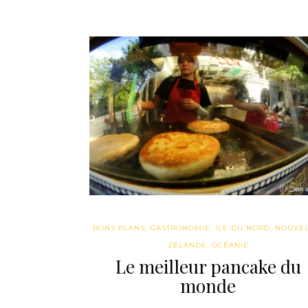
BONS PLANS
,
GASTRONOMIE
,
ILE DU NORD
,
NOUVEL
ZÉLANDE
,
OCÉANIE
Le meilleur pancake du
monde