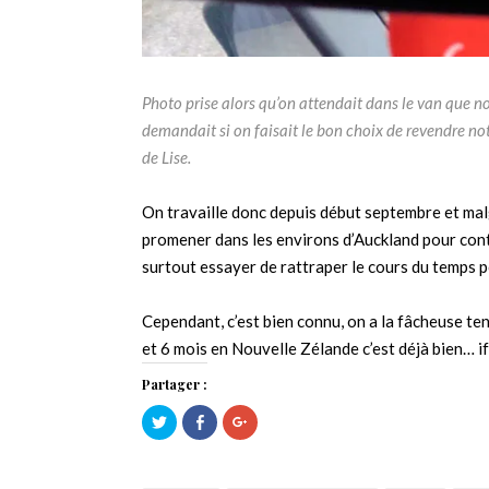
Photo prise alors qu’on attendait dans le van que n
demandait si on faisait le bon choix de revendre no
de Lise.
On travaille donc depuis début septembre et mal
promener dans les environs d’Auckland pour cont
surtout essayer de rattraper le cours du temps po
Cependant, c’est bien connu, on a la fâcheuse t
et 6 mois en Nouvelle Zélande c’est déjà bien… 
Partager :
Cliquez
Cliquez
Cliquez
pour
pour
pour
partager
partager
partager
sur
sur
sur
Twitter(ouvre
Facebook(ouvre
Google+
dans
dans
(ouvre