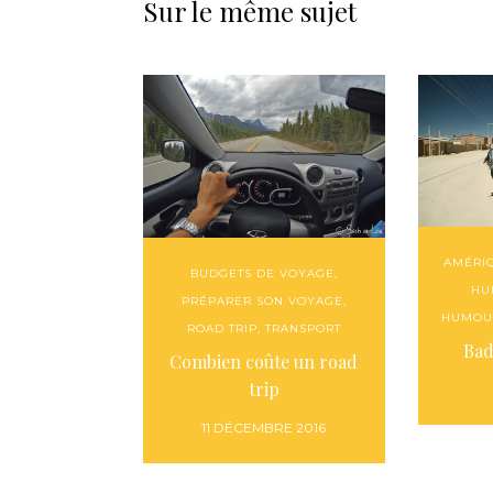
Sur le même sujet
AMÉRI
BUDGETS DE VOYAGE
,
HU
PRÉPARER SON VOYAGE
,
HUMOU
ROAD TRIP
,
TRANSPORT
Bad
Combien coûte un road
trip
11 DÉCEMBRE 2016