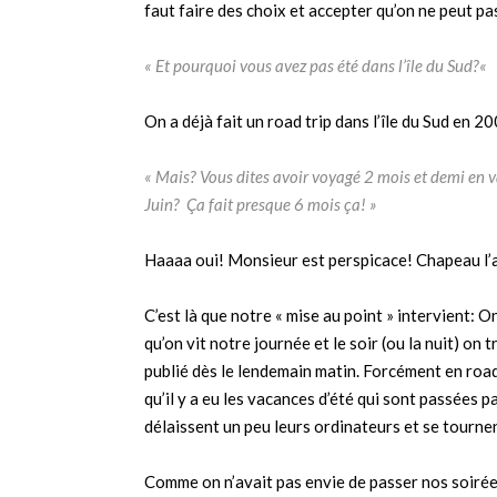
faut faire des choix et accepter qu’on ne peut pa
« Et pourquoi vous avez pas été dans l’île du Sud?
«
On a déjà fait un road trip dans l’île du Sud en 2
« Mais? Vous dites avoir voyagé 2 mois et demi en v
Juin?
Ça
fait presque 6 mois ça! »
Haaaa oui! Monsieur est perspicace! Chapeau l’a
C’est là que notre « mise au point » intervient: O
qu’on vit notre journée et le soir (ou la nuit) on t
publié dès le lendemain matin. Forcément en road
qu’il y a eu les vacances d’été qui sont passées p
délaissent un peu leurs ordinateurs et se tournen
Comme on n’avait pas envie de passer nos soirées