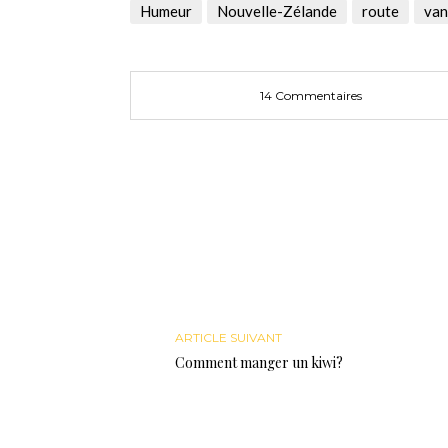
une
une
dans
Humeur
Nouvelle-Zélande
route
van
nouvelle
nouvelle
une
fenêtre)
fenêtre)
nouvelle
fenêtre)
14 Commentaires
ARTICLE SUIVANT
Comment manger un kiwi?